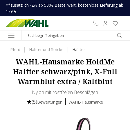
**zusätzlich -2% ab 500€ Bestellwert, kostenlose Lieferung ab
inhalt springen
179 €
Pferd
Halfter und Stricke
Halfter
WAHL-Hausmarke HoldMe
Halfter schwarz/pink, X-Full
Warmblut extra / Kaltblut
Nylon mit rostfreien Beschlägen
(5)
Bewertungen
WAHL-Hausmarke