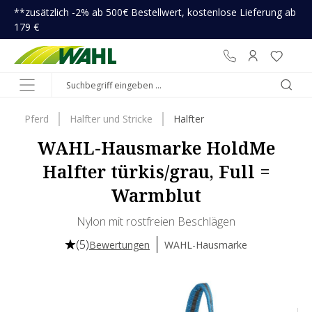
**zusätzlich -2% ab 500€ Bestellwert, kostenlose Lieferung ab
inhalt springen
179 €
Pferd
Halfter und Stricke
Halfter
WAHL-Hausmarke HoldMe
Halfter türkis/grau, Full =
Warmblut
Nylon mit rostfreien Beschlägen
(5)
Bewertungen
WAHL-Hausmarke