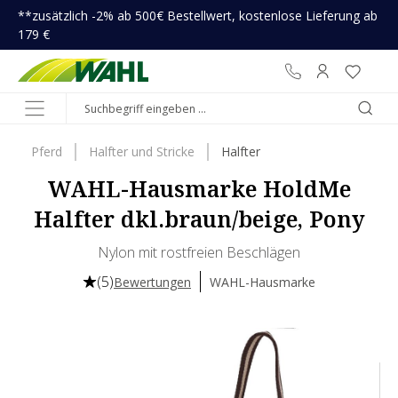
**zusätzlich -2% ab 500€ Bestellwert, kostenlose Lieferung ab
inhalt springen
179 €
Pferd
Halfter und Stricke
Halfter
WAHL-Hausmarke HoldMe
Halfter dkl.braun/beige, Pony
Nylon mit rostfreien Beschlägen
(5)
Bewertungen
WAHL-Hausmarke