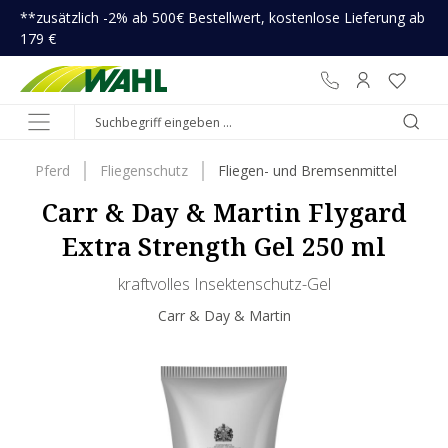
**zusätzlich -2% ab 500€ Bestellwert, kostenlose Lieferung ab
inhalt springen
179 €
Pferd
Fliegenschutz
Fliegen- und Bremsenmittel
Carr & Day & Martin Flygard
Extra Strength Gel 250 ml
kraftvolles Insektenschutz-Gel
Carr & Day & Martin