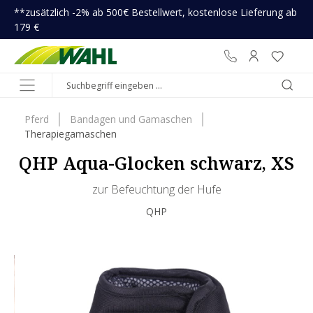
**zusätzlich -2% ab 500€ Bestellwert, kostenlose Lieferung ab
inhalt springen
179 €
Pferd
Bandagen und Gamaschen
Therapiegamaschen
QHP Aqua-Glocken schwarz, XS
zur Befeuchtung der Hufe
QHP