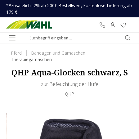
**zusätzlich -2% ab 500€ Bestellwert, kostenlose Lieferung ab
inhalt springen
179 €
Pferd
Bandagen und Gamaschen
Therapiegamaschen
QHP Aqua-Glocken schwarz, S
zur Befeuchtung der Hufe
QHP