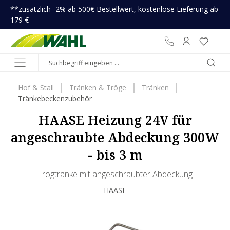
**zusätzlich -2% ab 500€ Bestellwert, kostenlose Lieferung ab
inhalt springen
179 €
Hof & Stall
Tränken & Tröge
Tränken
Tränkebeckenzubehör
HAASE Heizung 24V für
angeschraubte Abdeckung 300W
- bis 3 m
Trogtränke mit angeschraubter Abdeckung
HAASE