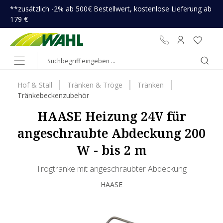
**zusätzlich -2% ab 500€ Bestellwert, kostenlose Lieferung ab
inhalt springen
179 €
Hof & Stall
Tränken & Tröge
Tränken
Tränkebeckenzubehör
HAASE Heizung 24V für
angeschraubte Abdeckung 200
W - bis 2 m
Trogtränke mit angeschraubter Abdeckung
HAASE