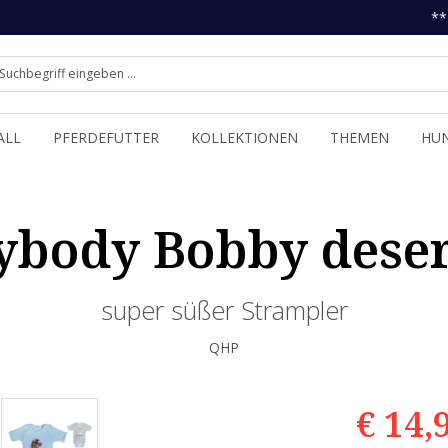
**
ALL
PFERDEFUTTER
KOLLEKTIONEN
THEMEN
HU
body Bobby desert
super süßer Strampler
QHP
€ 14,