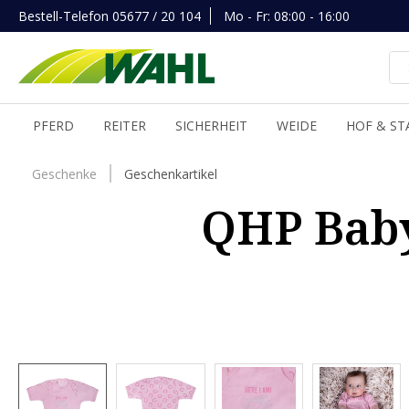
Bestell-Telefon
05677 / 20 104
Mo - Fr: 08:00 - 16:00
inhalt springen
PFERD
REITER
SICHERHEIT
WEIDE
HOF & ST
Geschenke
Geschenkartikel
QHP Baby