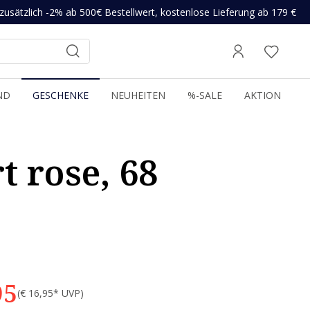
zusätzlich -2% ab 500€ Bestellwert, kostenlose Lieferung ab 179 €
ND
GESCHENKE
NEUHEITEN
%-SALE
AKTION
 rose, 68
95
(€ 16,95* UVP)