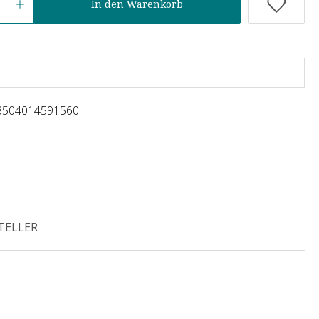
In den Warenkorb
3504014591560
TELLER