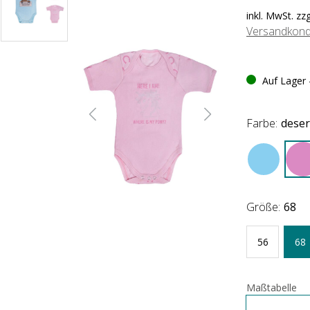
inkl. MwSt. zz
Versandkond
Auf Lager -
Farbe:
deser
Größe:
68
56
68
Maßtabelle
Anzahl