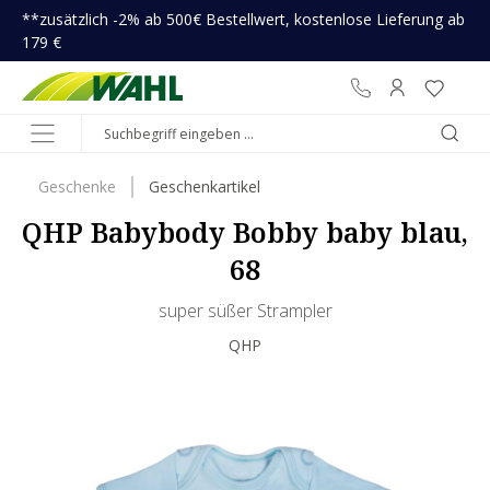
**zusätzlich -2% ab 500€ Bestellwert, kostenlose Lieferung ab
inhalt springen
179 €
Geschenke
Geschenkartikel
QHP Babybody Bobby baby blau,
68
super süßer Strampler
QHP